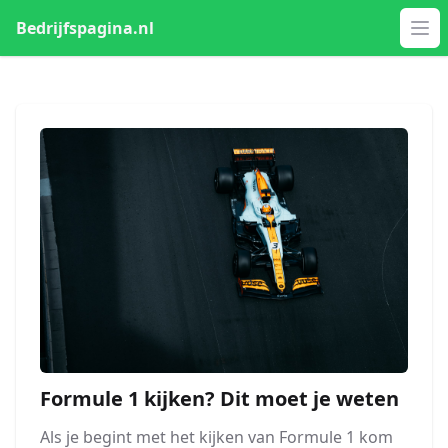
Bedrijfspagina.nl
Op
Formule 1 kijken? Dit moet je weten
Als je begint met het kijken van Formule 1 kom